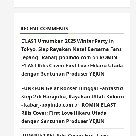
RECENT COMMENTS
E’LAST Umumkan 2025 Winter Party in
Tokyo, Siap Rayakan Natal Bersama Fans
Jepang - kabarj-popindo.com
on
ROMIN
E’LAST Rilis Cover: First Love Hikaru Utada
dengan Sentuhan Produser YEJUN
FUN×FUN Gelar Konser Tunggal Fantastic!
Step 2 di Harajuku, Rayakan Ultah Kokoro
- kabarj-popindo.com
on
ROMIN E’LAST
Rilis Cover: First Love Hikaru Utada
dengan Sentuhan Produser YEJUN
ROMIN E’LAST Rilis Cover: First Love