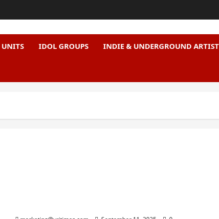
 UNITS
IDOL GROUPS
INDIE & UNDERGROUND ARTIST
Perfume Rayakan 20 Tahun Karier dengan Konser
di Tokyo Dome