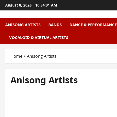
Skip
August 8, 2026
10:34:32 AM
to
content
ANISONG ARTISTS
BANDS
DANCE & PERFORMANCE
VOCALOID & VIRTUAL ARTISTS
Home
Anisong Artists
Anisong Artists