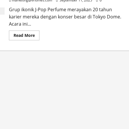
marketing@vritimes.com
September 11, 2025
0
Grup ikonik J-Pop Perfume merayakan 20 tahun
karier mereka dengan konser besar di Tokyo Dome.
Acara ini...
Read
Read More
more
about
Perfume
Rayakan
20
Tahun
Karier
dengan
Konser
di
Tokyo
Dome