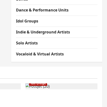
Dance & Performance Units
Idol Groups
Indie & Underground Artists
Solo Artists
Vocaloid & Virtual Artists
Idol Groups
: First
Snow Man Rilis Foto Backstage
gan
Menjelang Penampilan di Best