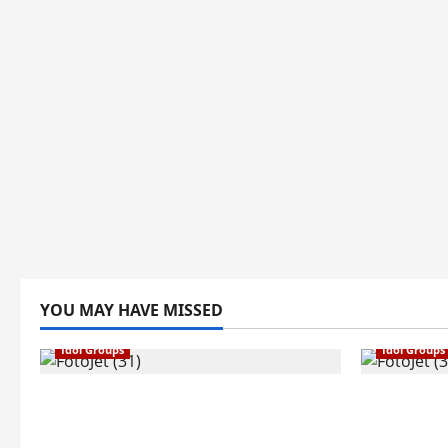
YOU MAY HAVE MISSED
Idol Groups
Idol Groups
E’LAST Umumkan 2025 Winter
FUN×FUN 
Party in Tokyo, Siap Rayakan
Fantastic