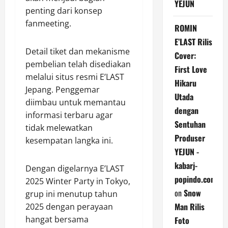
YEJUN
penting dari konsep
fanmeeting.
ROMIN
E’LAST Rilis
Detail tiket dan mekanisme
Cover:
pembelian telah disediakan
First Love
melalui situs resmi E’LAST
Hikaru
Jepang. Penggemar
Utada
diimbau untuk memantau
dengan
informasi terbaru agar
Sentuhan
tidak melewatkan
Produser
kesempatan langka ini.
YEJUN -
kabarj-
Dengan digelarnya E’LAST
popindo.com
2025 Winter Party in Tokyo,
on
Snow
grup ini menutup tahun
Man Rilis
2025 dengan perayaan
hangat bersama
Foto