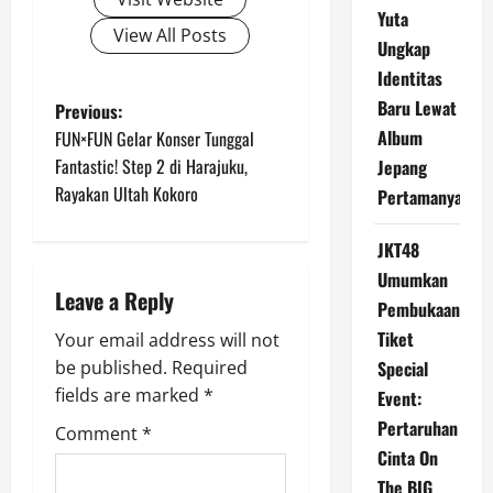
Yuta
View All Posts
Ungkap
Identitas
Baru Lewat
P
Previous:
Album
FUN×FUN Gelar Konser Tunggal
o
Fantastic! Step 2 di Harajuku,
Jepang
Rayakan Ultah Kokoro
Pertamanya
s
t
JKT48
Umumkan
n
Leave a Reply
Pembukaan
Tiket
a
Your email address will not
Special
be published.
Required
v
fields are marked
*
Event:
Pertaruhan
i
Comment
*
Cinta On
g
The BIG