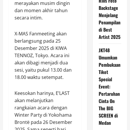
Rilis Foto
merayakan musim dingin
Backstage
dan momen akhir tahun
Menjelang
secara intim.
Penampilan
di Best
X-MAS Fanmeeting akan
Artist 2025
berlangsung pada 25
Desember 2025 di KIWA
JKT48
TENNOZ, Tokyo. Acara ini
Umumkan
akan dibagi menjadi dua
Pembukaan
sesi, yaitu pukul 13.00 dan
Tiket
18.00 waktu setempat.
Special
Event:
Keesokan harinya, E’LAST
Pertaruhan
akan melanjutkan
Cinta On
rangkaian acara dengan
The BIG
Winter Party di Yokohama
SCREEN di
Brontë pada 26 Desember
Medan
2025. Sama seperti hari