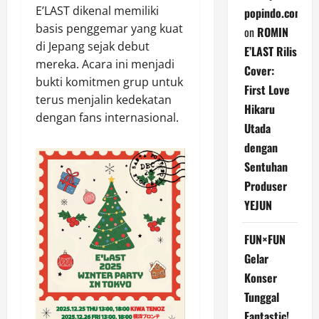
E’LAST dikenal memiliki
popindo.com
basis penggemar yang kuat
on
ROMIN
di Jepang sejak debut
E’LAST Rilis
mereka. Acara ini menjadi
Cover:
bukti komitmen grup untuk
First Love
terus menjalin kedekatan
Hikaru
dengan fans internasional.
Utada
dengan
Sentuhan
Produser
YEJUN
FUN×FUN
Gelar
Konser
Tunggal
Fantastic!