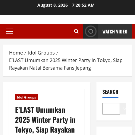
Skip
August 8, 2026
7:28:53 AM
to
content
WATCH VIDEO
Primary
Menu
Home
Idol Groups
E’LAST Umumkan 2025 Winter Party in Tokyo, Siap
Rayakan Natal Bersama Fans Jepang
SEARCH
Idol Groups
E’LAST Umumkan
Search
2025 Winter Party in
Tokyo, Siap Rayakan