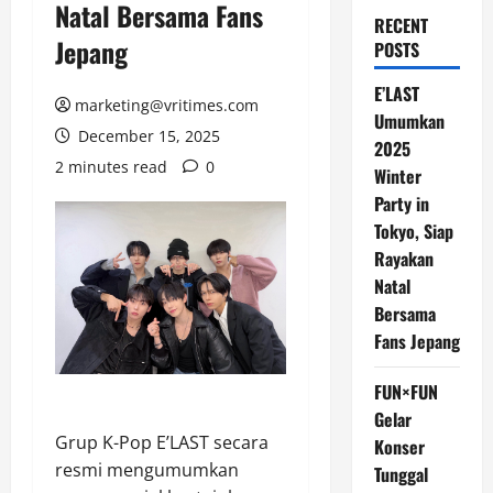
Natal Bersama Fans
RECENT
Jepang
POSTS
E’LAST
marketing@vritimes.com
Umumkan
December 15, 2025
2025
2 minutes read
0
Winter
Party in
Tokyo, Siap
Rayakan
Natal
Bersama
Fans Jepang
FUN×FUN
Gelar
Grup K-Pop E’LAST secara
Konser
resmi mengumumkan
Tunggal