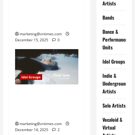
FUN×FUN Gelar Konser
Artists
Tunggal Fantastic! Step 2 di
Bands
Harajuku, Rayakan Ultah
Kokoro
Dance &
marketing@vritimes.com
Performance
December 15, 2025
0
Units
Idol Groups
Indie &
Idol Groups
Underground
Artists
ROMIN E’LAST Rilis Cover:
First Love Hikaru Utada
Solo Artists
dengan Sentuhan Produser
YEJUN
Vocaloid &
marketing@vritimes.com
Virtual
December 14, 2025
2