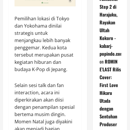
Step 2 di
Harajuku,
Pemilihan lokasi di Tokyo
Rayakan
dan Yokohama dinilai
Ultah
strategis untuk
Kokoro -
menjangkau lebih banyak
kabarj-
penggemar. Kedua kota
popindo.com
tersebut merupakan pusat
on
ROMIN
kegiatan hiburan dan
E’LAST Rilis
budaya K-Pop di Jepang.
Cover:
First Love
Selain sesi talk dan fan
Hikaru
interaction, acara ini
diperkirakan akan diisi
Utada
dengan penampilan spesial
dengan
bertema musim dingin.
Sentuhan
Momen Natal juga diyakini
Produser
akan menjadi bagian