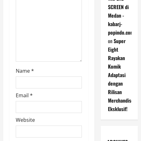
SCREEN di
a
Medan -
t
kabarj-
popindo.com
i
on
Super
o
Eight
Rayakan
n
Komik
Name
*
Adaptasi
dengan
Rilisan
Email
*
Merchandise
Eksklusif!
Website