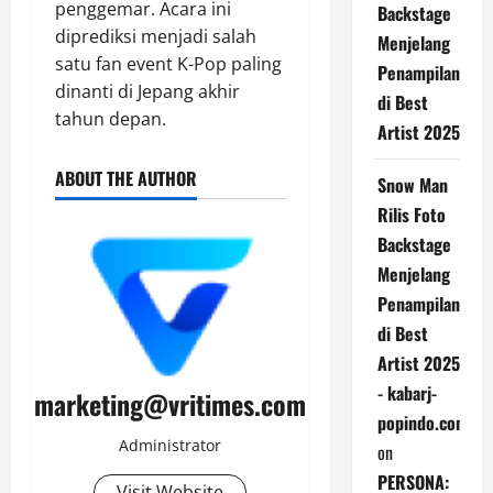
penggemar. Acara ini
Backstage
diprediksi menjadi salah
Menjelang
satu fan event K-Pop paling
Penampilan
dinanti di Jepang akhir
di Best
tahun depan.
Artist 2025
ABOUT THE AUTHOR
Snow Man
Rilis Foto
Backstage
Menjelang
Penampilan
di Best
Artist 2025
- kabarj-
marketing@vritimes.com
popindo.com
Administrator
on
PERSONA:
Visit Website