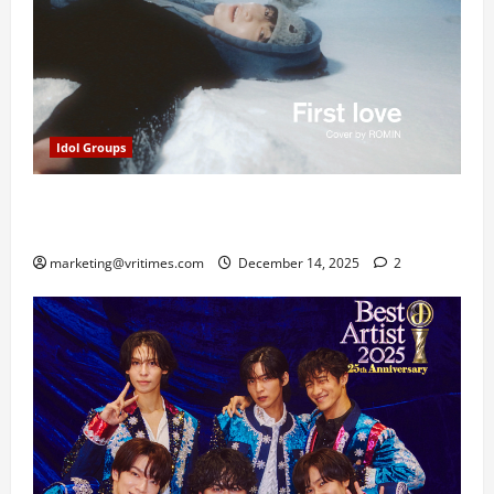
Idol Groups
ROMIN E’LAST Rilis Cover: First Love Hikaru Utada
dengan Sentuhan Produser YEJUN
marketing@vritimes.com
December 14, 2025
2