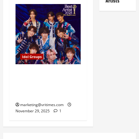
Artists
Idol Groups
Snow Man Rilis Foto
Backstage Menjelang
Penampilan di Best Artist
2025
marketing@vritimes.com
November 29, 2025
1