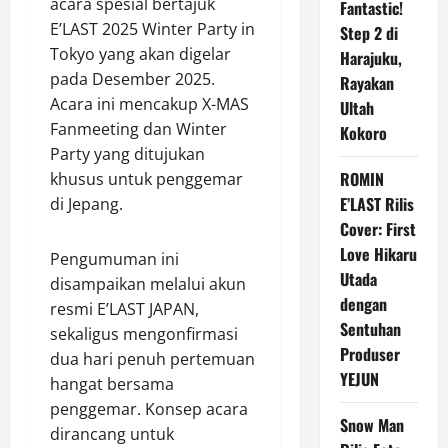
acara spesial bertajuk
Fantastic!
E’LAST 2025 Winter Party in
Step 2 di
Tokyo yang akan digelar
Harajuku,
pada Desember 2025.
Rayakan
Acara ini mencakup X-MAS
Ultah
Fanmeeting dan Winter
Kokoro
Party yang ditujukan
ROMIN
khusus untuk penggemar
E’LAST Rilis
di Jepang.
Cover: First
Love Hikaru
Pengumuman ini
Utada
disampaikan melalui akun
dengan
resmi E’LAST JAPAN,
Sentuhan
sekaligus mengonfirmasi
Produser
dua hari penuh pertemuan
YEJUN
hangat bersama
penggemar. Konsep acara
Snow Man
dirancang untuk