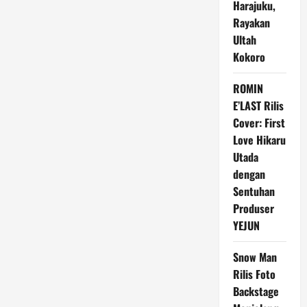
Siap
Harajuku,
Rayakan
Rayakan
Natal
Bersama
Ultah
Fans
Jepang
Kokoro
ROMIN
E’LAST Rilis
Cover: First
Love Hikaru
Utada
dengan
Sentuhan
Produser
YEJUN
Snow Man
Rilis Foto
Backstage