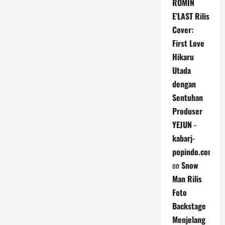
ROMIN
E’LAST Rilis
Cover:
First Love
Hikaru
Utada
dengan
Sentuhan
Produser
YEJUN -
kabarj-
popindo.com
on
Snow
Man Rilis
Foto
Backstage
Menjelang