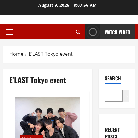
Skip
August 9, 2026
8:07:57 AM
to
content
WATCH VIDEO
Primary
Menu
Home
E’LAST Tokyo event
E’LAST Tokyo event
SEARCH
Search
RECENT
POSTS