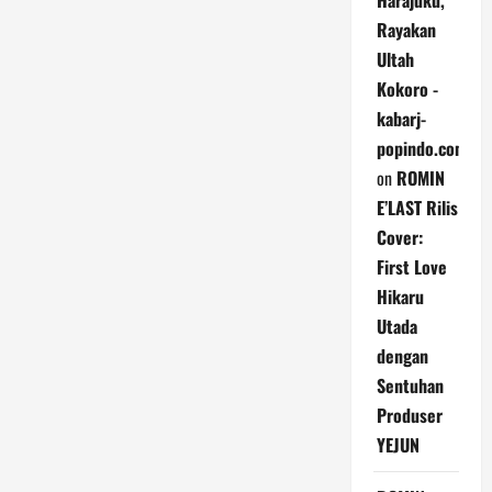
Harajuku,
Rayakan
Ultah
Kokoro -
kabarj-
popindo.com
on
ROMIN
E’LAST Rilis
Cover:
First Love
Hikaru
Utada
dengan
Sentuhan
Produser
YEJUN