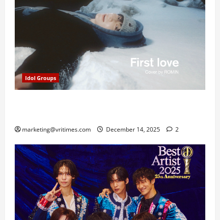
Idol Groups
ROMIN E’LAST Rilis Cover: First Love Hikaru Utada
dengan Sentuhan Produser YEJUN
marketing@vritimes.com
December 14, 2025
2