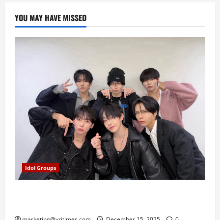
YOU MAY HAVE MISSED
Idol Groups
E’LAST Umumkan 2025 Winter Party in Tokyo, Siap
Rayakan Natal Bersama Fans Jepang
marketing@vritimes.com
December 15, 2025
0