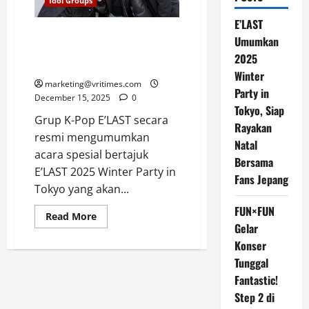
Idol Groups
E’LAST
E’LAST Umumkan 2025 Winter
Umumkan
Party in Tokyo, Siap Rayakan
2025
Natal Bersama Fans Jepang
Winter
marketing@vritimes.com
Party in
December 15, 2025
0
Tokyo, Siap
Grup K-Pop E’LAST secara
Rayakan
resmi mengumumkan
Natal
acara spesial bertajuk
Bersama
E’LAST 2025 Winter Party in
Fans Jepang
Tokyo yang akan...
FUN×FUN
Read
Read More
more
Gelar
about
Konser
E’LAST
Umumkan
Tunggal
2025
Winter
Fantastic!
Party
in
Step 2 di
Tokyo,