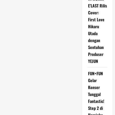
E’LAST Rilis
Cover:
First Love
Hikaru
Utada
dengan
Sentuhan
Produser
YEJUN
FUN×FUN
Gelar
Konser
Tunggal
Fantastic!
Step 2 di