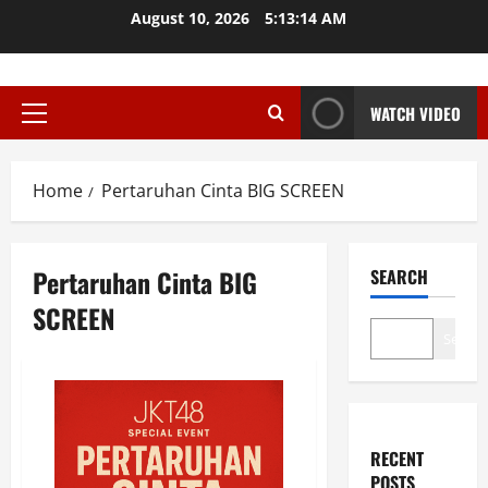
Skip
August 10, 2026
5:13:15 AM
to
content
WATCH VIDEO
Primary
Menu
Home
Pertaruhan Cinta BIG SCREEN
Pertaruhan Cinta BIG
SEARCH
SCREEN
Search
RECENT
POSTS