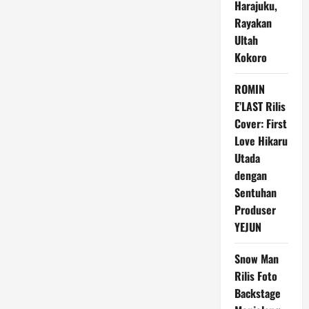
Harajuku,
Tiket
Special
Rayakan
Event:
Pertaruhan
Ultah
Cinta
Kokoro
On
The
BIG
SCREEN
ROMIN
di
Medan
E’LAST Rilis
Cover: First
Love Hikaru
Utada
dengan
Sentuhan
Produser
YEJUN
Snow Man
Rilis Foto
Backstage