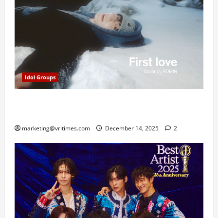
Idol Groups
ROMIN E’LAST Rilis Cover: First Love Hikaru Utada
dengan Sentuhan Produser YEJUN
marketing@vritimes.com
December 14, 2025
2