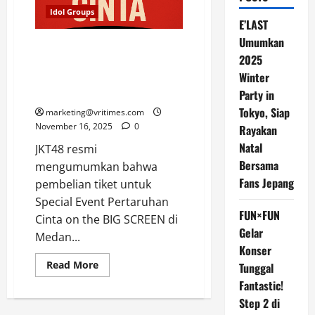
Idol Groups
E’LAST
Umumkan
JKT48 Umumkan Pembukaan
2025
Tiket Special Event: Pertaruhan
Winter
Cinta On The BIG SCREEN di
Medan
Party in
Tokyo, Siap
marketing@vritimes.com
November 16, 2025
0
Rayakan
Natal
JKT48 resmi
Bersama
mengumumkan bahwa
Fans Jepang
pembelian tiket untuk
Special Event Pertaruhan
FUN×FUN
Cinta on the BIG SCREEN di
Gelar
Medan...
Konser
Read
Read More
Tunggal
more
about
Fantastic!
JKT48
Step 2 di
Umumkan
Pembukaan