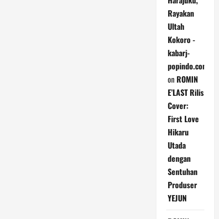
Harajuku,
Rayakan
Ultah
Kokoro -
kabarj-
popindo.com
on
ROMIN
E’LAST Rilis
Cover:
First Love
Hikaru
Utada
dengan
Sentuhan
Produser
YEJUN