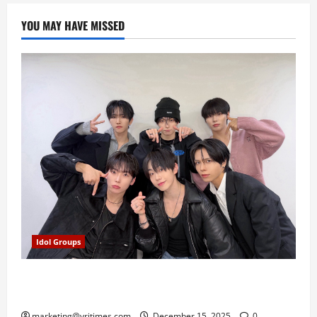
YOU MAY HAVE MISSED
Idol Groups
E’LAST Umumkan 2025 Winter Party in Tokyo, Siap
Rayakan Natal Bersama Fans Jepang
marketing@vritimes.com
December 15, 2025
0