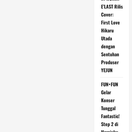
E’LAST Rilis
Cover:
First Love
Hikaru
Utada
dengan
Sentuhan
Produser
YEJUN
FUN×FUN
Gelar
Konser
Tunggal
Fantastic!
Step 2 di