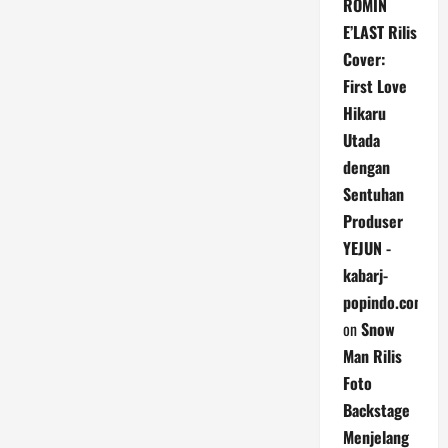
ROMIN
E’LAST Rilis
Cover:
First Love
Hikaru
Utada
dengan
Sentuhan
Produser
YEJUN -
kabarj-
popindo.com
on
Snow
Man Rilis
Foto
Backstage
Menjelang